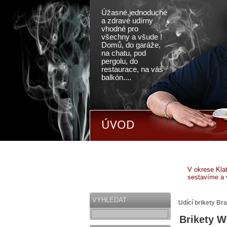
Úžasné,jednoduché
a zdravé udírny
vhodné pro
všechny a všude !
Domů, do garáže,
na chatu, pod
pergolu, do
restaurace, na váš
balkón....
ÚVOD
V okrese Kla
sestavíme a 
VYHLEDAT
Udící brikety Br
Brikety W