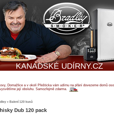
KANADSKÉ UDÍRNY.CZ
tovy, Domažlice a v okolí Přešticka vám udírnu na přání dovezeme domů osob
vysvětlíme její obsluhu. Samozřejmě zdarma.
adley » Balení 120 kusů
hisky Dub 120 pack