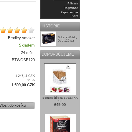
Přihlásit
Registrace
Zapomenuté
heslo
HISTORIE
Bradley smoker
Brikety Whisky
Dub 120 pa
Skladem
24 měs.
DOPORUČUJEME
BTWOSE120
1 247,11 CZK
21 %
1 509,00 CZK
Borniak štěpka ŠVESTKA
10l
649,00
Vložit do košíku