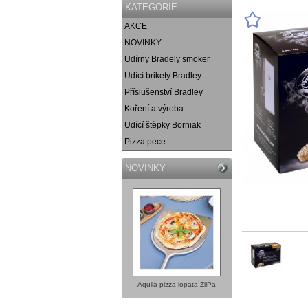
KATEGORIE
AKCE
NOVINKY
Udírny Bradely smoker
Udící brikety Bradley
Příslušenství Bradley
Koření a výroba
Udící štěpky Borniak
Pizza pece
NOVINKY
Aquila pizza lopata ZiiPa