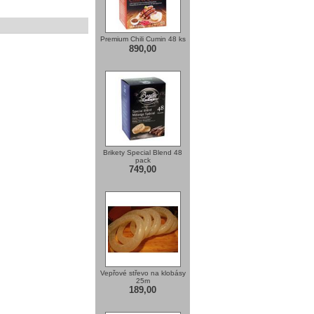
Premium Chili Cumin 48 ks
890,00
Brikety Special Blend 48
pack
749,00
Vepřové střevo na klobásy
25m
189,00