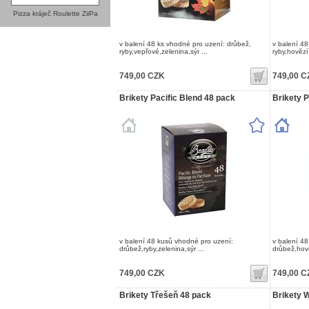
Pizza kráječ Roulette ZiiPa
v balení 48 ks vhodné pro uzení: drůbež,
v balení 4
ryby,vepřové,zelenina,sýr ...
ryby,hovězí
749,00 CZK
749,00 C
Brikety Pacific Blend 48 pack
Brikety 
v balení 48 kusů vhodné pro uzení:
v balení 4
drůbež,ryby,zelenina,sýr ...
drůbež,hově
749,00 CZK
749,00 C
Brikety Třešeň 48 pack
Brikety 