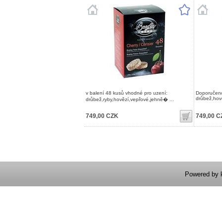
v balení 48 kusů vhodné pro uzení:
Doporučen
drůbež,hově
drůbež,ryby,hovězí,vepřové,jehně� ...
749,00 CZK
749,00 C
Powered by 