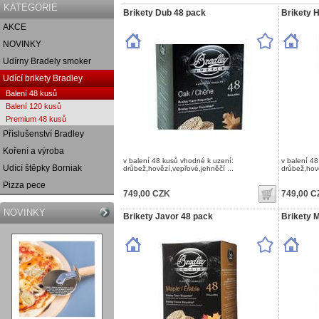
KATEGORIE
Brikety Dub 48 pack
Brikety 
AKCE
NOVINKY
Udírny Bradely smoker
Udící brikety Bradley
Balení 48 kusů
Balení 120 kusů
Premium 48 kusů
Příslušenství Bradley
Koření a výroba
v balení 48 kusů vhodné k uzení:
v balení 4
Udící štěpky Borniak
drůbež,hovězí,vepřové,jehněčí ...
drůbež,hově
Pizza pece
749,00 CZK
749,00 C
NOVINKY
Brikety Javor 48 pack
Brikety 