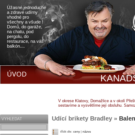
Úžasné,jednoduché
a zdravé udírny
vhodné pro
všechny a všude !
Domů, do garáže,
na chatu, pod
pergolu, do
restaurace, na váš
balkón....
ÚVOD
KANADS
V okrese Klatovy, Domažlice a v okolí Pře
sestavíme a vysvětlíme její obsluhu. Samo
Udící brikety Bradley »
Balen
VYHLEDAT
třídit dle:
ceny
|
názvu