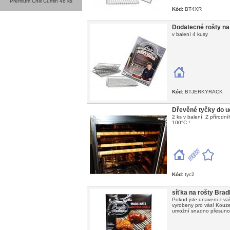
Premium Chili Cumin 48 ks
Kód:
BT4XR
Dodatecné rošty na 
v balení 4 kusy
Kód:
BTJERKYRACK
Dřevěné tyčky do u
2 ks v balení. Z přírodn
100°C !
Kód:
tyc2
síťka na rošty Bra
Pokud jste unaveni z vaš
vyrobeny pro vás! Kouze
umožní snadno přesunou