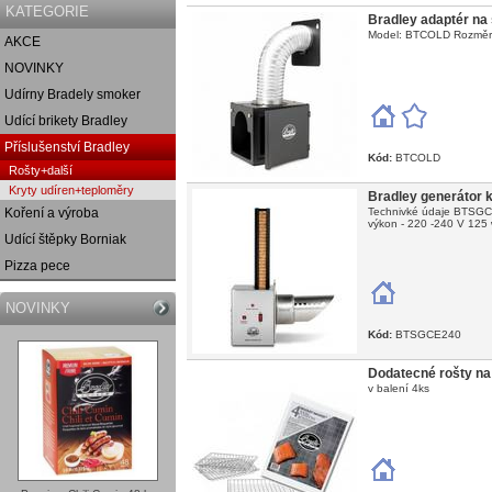
KATEGORIE
Bradley adaptér na
Model: BTCOLD Rozměry k
AKCE
NOVINKY
Udírny Bradely smoker
Udící brikety Bradley
Příslušenství Bradley
Kód:
BTCOLD
Rošty+další
Kryty udíren+teploměry
Bradley generátor 
Koření a výroba
Technivké údaje BTSGCE
výkon - 220 -240 V 125 
Udící štěpky Borniak
Pizza pece
NOVINKY
Kód:
BTSGCE240
Dodatecné rošty na 
v balení 4ks