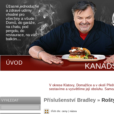
Úžasné,jednoduché
a zdravé udírny
vhodné pro
všechny a všude !
Domů, do garáže,
na chatu, pod
pergolu, do
restaurace, na váš
balkón....
ÚVOD
KANADS
V okrese Klatovy, Domažlice a v okolí Pře
sestavíme a vysvětlíme její obsluhu. Samo
Příslušenství Bradley »
Rošt
VYHLEDAT
třídit dle:
ceny
|
názvu