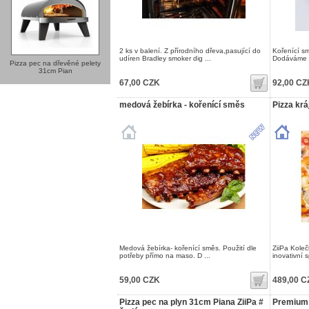
2 ks v balení. Z přírodního dřeva,pasující do
Kořenící s
udíren Bradley smoker dig ...
Dodáváme v
Pizza pec na dřevěné pelety
31cm Pian
67,00 CZK
92,00 CZ
medová žebírka - kořenící směs
Pizza krá
Medová žebírka- kořenící směs. Použití dle
ZiiPa Koleč
potřeby přímo na maso. D ...
inovativní 
59,00 CZK
489,00 C
Pizza pec na plyn 31cm Piana ZiiPa #
Premium 