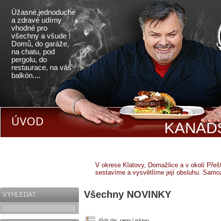
Úžasné,jednoduché
a zdravé udírny
vhodné pro
všechny a všude !
Domů, do garáže,
na chatu, pod
pergolu, do
restaurace, na váš
balkón....
ÚVOD
KANADS
V okrese Klatovy, Domažlice a v okolí Pře
sestavíme a vysvětlíme její obsluhu. Samo
Všechny NOVINKY
VYHLEDAT
třídit dle:
ceny
|
názvu