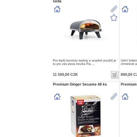
šedá
Pro lepší kontrolu teploty a snadné použití je
Udící brike
tu pro vás pizza trouba Pia ...
chmelové a 
11 500,00 CZK
890,00 C
Premium Ginger Sesame 48 ks
Premium 