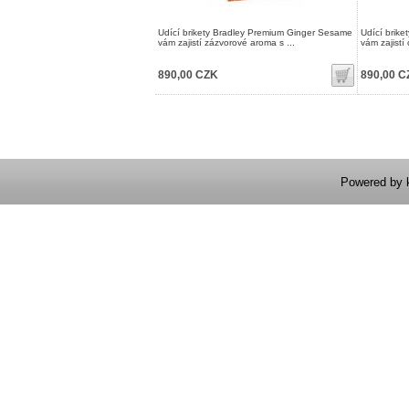
Udící brikety Bradley Premium Ginger Sesame
Udící brike
vám zajistí zázvorové aroma s ...
vám zajistí 
890,00 CZK
890,00 C
Powered by 