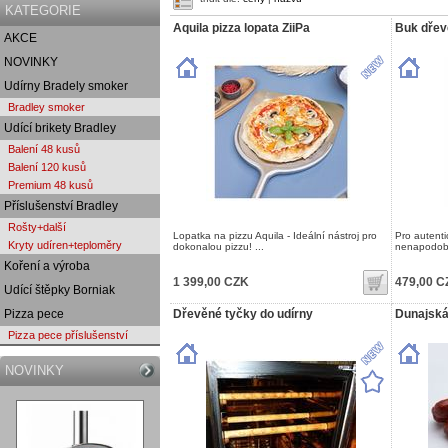
KATEGORIE
Aquila pizza lopata ZiiPa
Buk dřev
AKCE
NOVINKY
Udírny Bradely smoker
Bradley smoker
Udící brikety Bradley
Balení 48 kusů
Balení 120 kusů
Premium 48 kusů
Příslušenství Bradley
Rošty+další
Lopatka na pizzu Aquila - Ideální nástroj pro
Pro autent
Kryty udíren+teploměry
dokonalou pizzu! ...
nenapodobit
Koření a výroba
1 399,00 CZK
479,00 C
Udící štěpky Borniak
Pizza pece
Dřevěné tyčky do udírny
Dunajská
Pizza pece příslušenství
NOVINKY